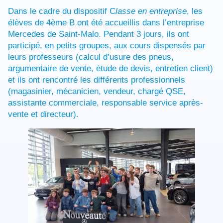
Dans le cadre du dispositif C
lasse en entreprise
, les
élèves de 4ème B ont été accueillis dans l’entreprise
Mercedes de Saint-Malo. Pendant 3 jours, ils ont
participé, en petits groupes, aux cours dispensés par
leurs professeurs (calcul d’usure des pneus,
argumentaire de vente, étude de devis, entretien client)
et ils ont rencontré les différents professionnels
(magasinier, mécanicien, vendeur, chargé QSE,
assistante commerciale, responsable service après-
vente et directeur).