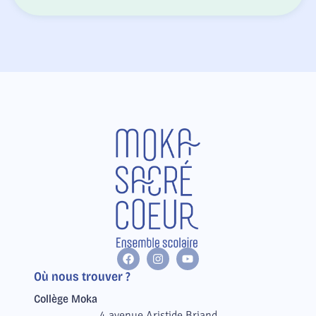
Où nous trouver ?
Collège Moka
4 avenue Aristide Briand