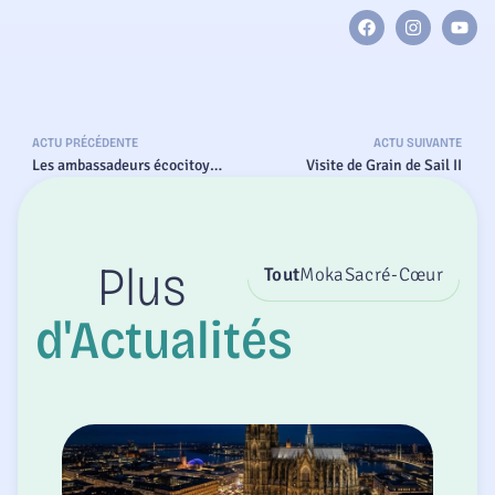
ACTU PRÉCÉDENTE
ACTU SUIVANTE
Les ambassadeurs écocitoyens du niveau 6ème sensibilisés aux déchets par l’association Nautisurf
Visite de Grain de Sail II
Tout
Moka
Sacré-Cœur
Plus
d'Actualités