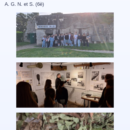
A. G. N. et S. (6è)