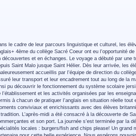
ns le cadre de leur parcours linguistique et culturel, les élè
glais+ 4ème du collège Sacré Coeur ont eu l’opportunité de 
 découvertes et en échanges. Le voyage a débuté par une t
puis Saint Malo jusque Saint Hélier. Dès leur arrivée, les él
aleureusement accueillis par l’équipe de direction du collèg
suré leur transport et leur encadrement tout au long de la m
nsi pu découvrir le fonctionnement du système scolaire jersia
 l’établissement et les activités organisées par les enseig
rmis à chacun de pratiquer l’anglais en situation réelle tout
ments conviviaux et enrichissants avec des élèves britann
 tradition. L’après-midi a été consacré à la découverte de Sa
mmerçantes et son port. La journée s’est terminée par la d
écialités locales : burgers/fish and chips please! Un grand 
rtenaire pour cette belle expérience. Nous espérons pouvoir