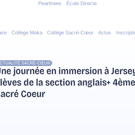
Pearltrees
École Directe
ire
Collège Moka
Collège Sacré-Cœur
Actus
Inscript
CTUALITÉ
SACRÉ-CŒUR
ne journée en immersion à Jersey
lèves de la section anglais+ 4ème
acré Coeur