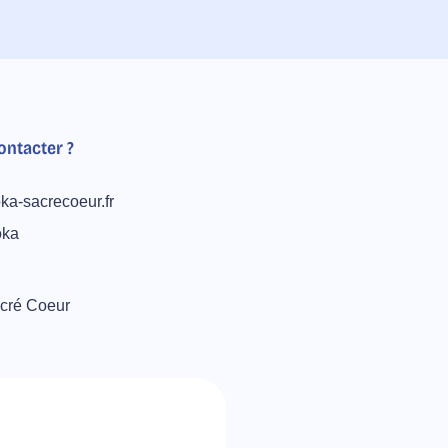
ntacter ?
ka-sacrecoeur.fr
oka
acré Coeur