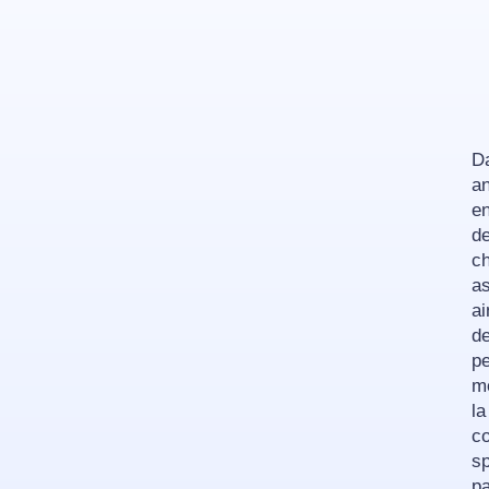
Da
an
en
de
ch
as
ai
de
pe
mo
la
co
sp
pa