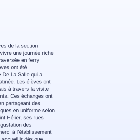
ves de la section
vivre une journée riche
raversée en ferry
èves ont été
e De La Salle qui a
atinée. Les élèves ont
is à travers la visite
nants. Ces échanges ont
 en partageant des
iques en uniforme selon
int Hélier, ses rues
égustation des
merci à l’établissement
 accueillir dès que