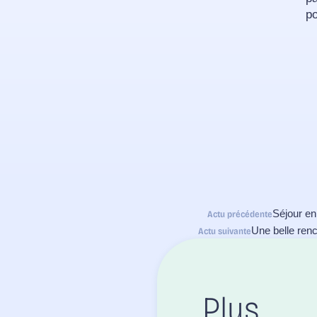
po
Séjour en
Actu précédente
Une belle renc
Actu suivante
Plus