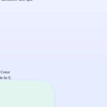
é Coeur
de 6e E.