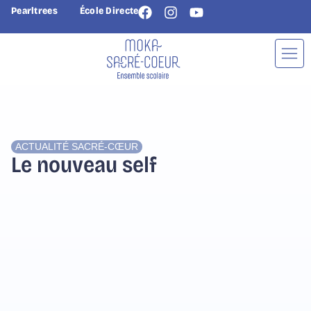
Pearltrees
École Directe
ACTUALITÉ
SACRÉ-CŒUR
Le nouveau self