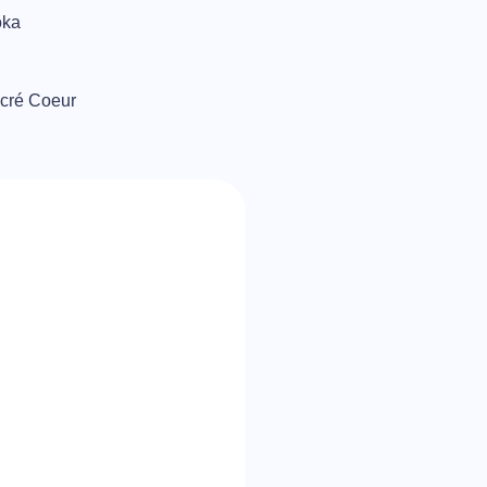
oka
acré Coeur